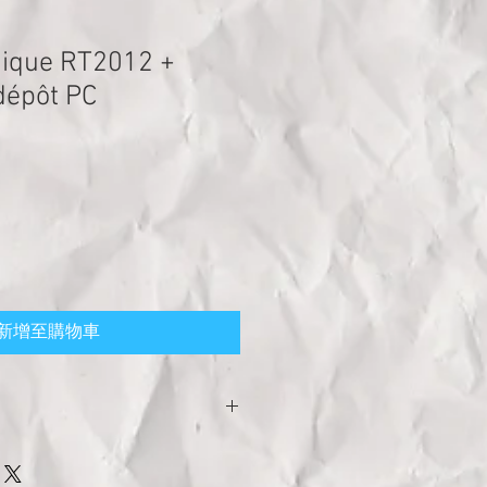
mique RT2012 +
dépôt PC
新增至購物車
RIE:
Test d'étanchéité à l'air