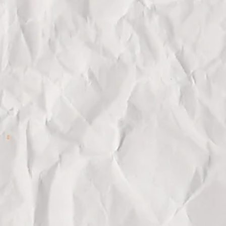
:
Test d'infiltrométrie finale + DPE
RT2012 en fin de chantier
E:
Application en conformité avec
T2012
CHAUFFANT:
Dimensionnement et
RMIQUE:
Déphasage, Confort d'été,
ions
ionnement et implantation