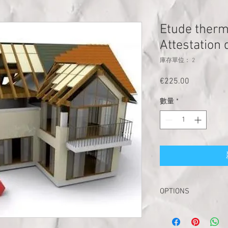
Etude ther
Attestation 
庫存單位： 2
€225.00
價
格
數量
*
OPTIONS
TEST INFILTROMET