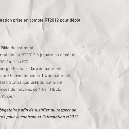
intermédiaire
PACK Fin de travaux
Neuf + Attestation 
station prise en compte RT2012 pour dépôt
COMPTAGE ENERGI
l'article 23 de la R
ETUDE PLANCHER 
calepinage
ETUDE HYGROTHE
e
Bbio
du batiment.
Risques condensat
ompte de la RT2012 à joindre au dépôt de
ETUDE VMC:
Dimens
CMI 14-1 du PC).
Energie Primaire
Cep
du batiment.
rieure Conventionnelle
Tic
du batiment.
d’Été Statistique
Dies
du batiment.
ences de moyens, certifié THBCE.
ermicien
ligatoires afin de justifier du respect de
s pour le controle et l'attestation rt2012