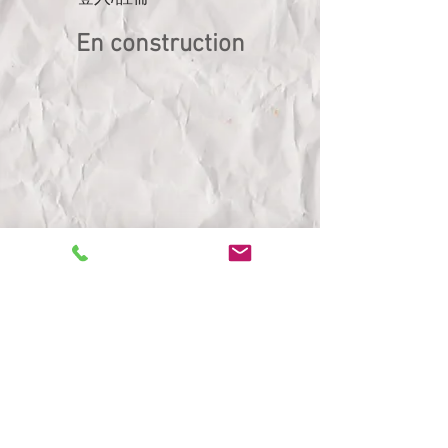
En construction
THERMIKAL
Bureau d'études thermiques RT 2012
Infiltrométrie, Tests d'étanchéité à l'air,
DPE, Audit énergétique, Thermographie,
Assistance à Maitres d'ouvrages