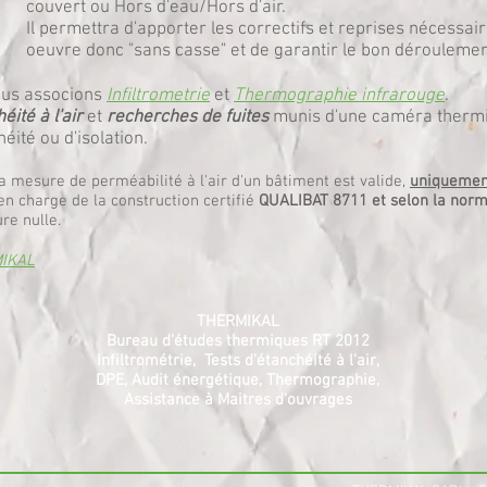
couvert ou Hors d'eau/Hors d'air.
Il permettra d'apporter les correctifs et reprises nécessai
oeuvre donc "sans casse" et de garantir le bon déroulement 
ous associons
Infiltrometrie
et
Thermographie infrarouge
.
éité à l'air
et
recherches de fuites
munis d'une caméra thermi
éité ou d'isolation.
a mesure de perméabilité à l'air d'un bâtiment est valide,
uniquemen
en charge de la construction certifié
QUALIBAT 8711 et selon la nor
re nulle.
MIKAL
THERMIKAL
Bureau d'études thermiques RT 2012
Infiltrométrie, Tests d'étanchéité à l'air,
DPE, Audit énergétique, Thermographie,
Assistance à Maitres d'ouvrages