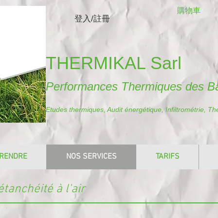
購物車
登入/註冊
THERMIKAL Sarl
Performances Thermiques des B
Etudes thermiques, Audit énergétique, Infiltrométrie, T
RENDRE
NOS SERVICES
TARIFS
étanchéité à l'air