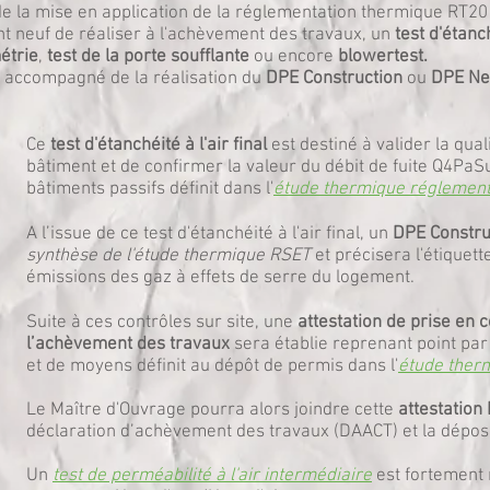
e la mise en application de la réglementation thermique RT2012
t neuf de réaliser à l'achèvement des travaux, un
test d'étanch
métrie
,
test de la porte soufflante
ou encore
blowertest.
t accompagné de la réalisation du
DPE Construction
ou
DPE Ne
Ce
test d'étanchéité à l'air final
est destiné à valider la qual
bâtiment et de confirmer la valeur du débit de fuite Q4PaS
bâtiments passifs définit dans l'
étude thermique réglement
A l’issue de ce test d'étanchéité à l'air final, un
DPE Constru
synthèse de l'étude thermique RSET
et précisera l'étiquett
émissions des gaz à effets de serre du logement.
Suite à ces contrôles sur site, une
attestation de prise en 
l’achèvement des travaux
sera établie reprenant point par 
et de moyens définit au dépôt de permis dans l'
étude ther
Le Maître d'Ouvrage pourra alors joindre cette
attestation
déclaration d’achèvement des travaux (DAACT) et la dépos
Un
test de perméabilité à l'air intermédiaire
est fortement