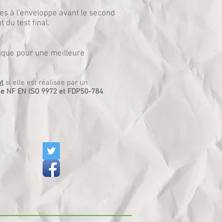
res à l'enveloppe avant le second
du test final.
que pour une meilleure
t
si elle est réalisée par un
me NF EN ISO 9972 et FDP50-784
.